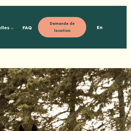
Demande de
En
lles
FAQ
location