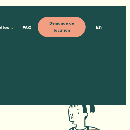
Demande de
En
lles
FAQ
location