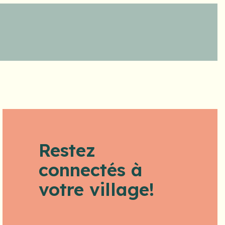
Restez
connectés à
votre village!