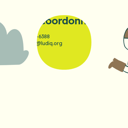
Nos coordonnées
819-699-6388
bonjour@ludiq.org