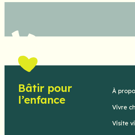
Bâtir pour
À prop
l’enfance
Vivre c
Visite v