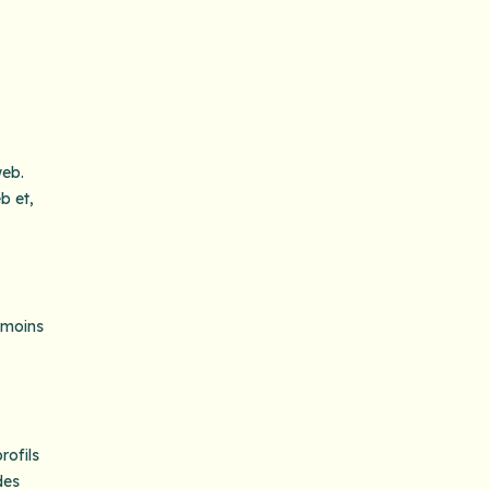
web.
b et,
témoins
rofils
des