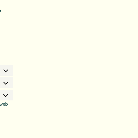
e
s
 web