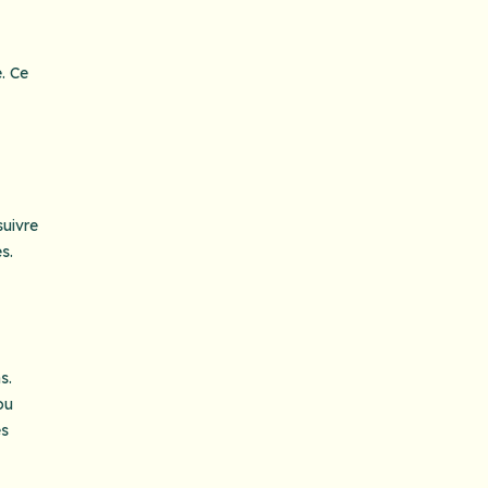
. Ce
suivre
s.
s.
ou
es