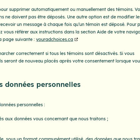
et pour supprimer automatiquement ou manuellement des témoins. V
s ne doivent pas être déposés. Une autre option est de modifier le
 recevoir un message à chaque fois qu’un témoin est déposé. Pour p
z vous référer aux instructions dans la section Aide de votre naviga
a page suivante :
youradchoices.ca
marcher correctement si tous les témoins sont désactivés. Si vous
ils seront de nouveau placés après votre consentement lorsque vo
es données personnelles
données personnelles :
 aux données vous concernant que nous traitons ;
;
, sous un format communément utilisé, des données que nous tra