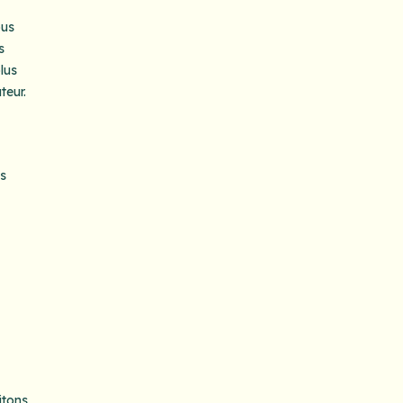
ous
s
lus
teur.
us
itons