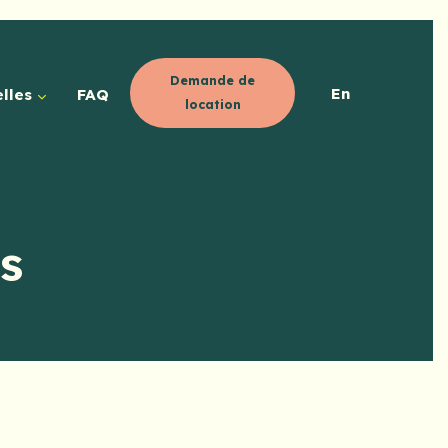
Demande de
En
lles
FAQ
location
s