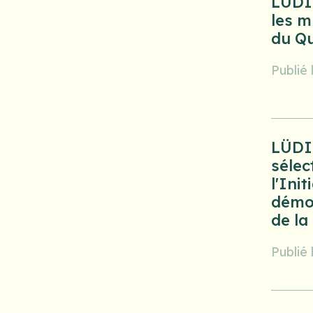
LÜDI
les m
du Q
Publié
LÜD
sélec
l'Init
démo
de la 
Publié