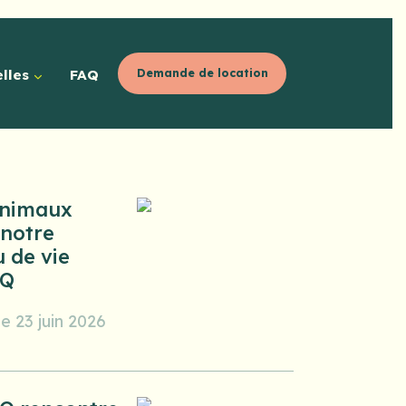
lles
FAQ
Demande de location
animaux
 notre
u de vie
IQ
le 23 juin 2026