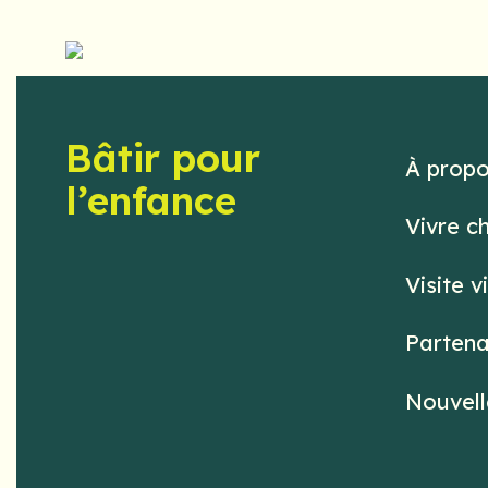
Bâtir pour
À prop
l’enfance
Vivre c
Visite v
Partena
Nouvell