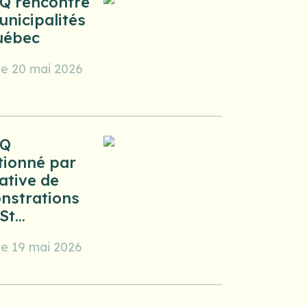
Q rencontre
unicipalités
uébec
 le 20 mai 2026
IQ
tionné par
iative de
nstrations
St...
 le 19 mai 2026