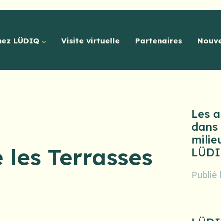
hez LÜDIQ
Visite virtuelle
Partenaires
Nouve
Les 
dans
milie
 les Terrasses
LÜD
Publié 